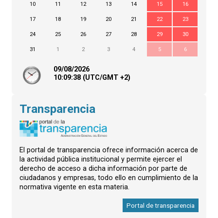
10
11
12
13
14
15
16
17
18
19
20
21
22
23
24
25
26
27
28
29
30
31
1
2
3
4
5
6
09/08/2026
10:
09
:38
(UTC/GMT +2)
Transparencia
El portal de transparencia ofrece información acerca de
la actividad pública institucional y permite ejercer el
derecho de acceso a dicha información por parte de
ciudadanos y empresas, todo ello en cumplimiento de la
normativa vigente en esta materia.
Portal de transparencia